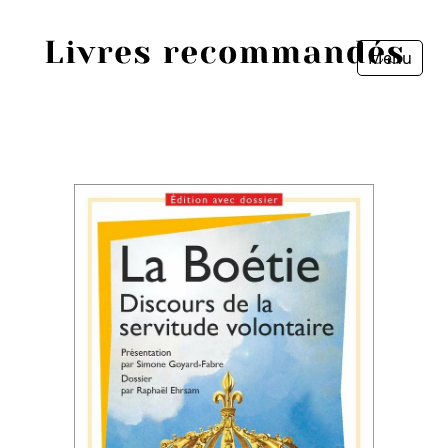
Menu
Fermer
Accueil
Episodes
Sources
Personnes
Livres
Livres les plus recommandés
Prix littéraires