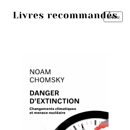
Menu
Fermer
Accueil
Episodes
Sources
Personnes
Livres
Livres les plus recommandés
Prix littéraires