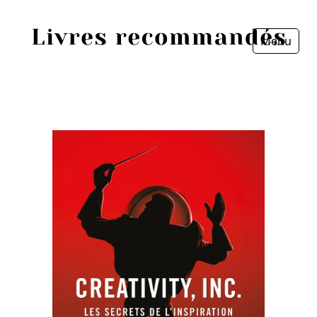
Menu
Fermer
Accueil
Episodes
Sources
Personnes
Livres
Livres les plus recommandés
Prix littéraires