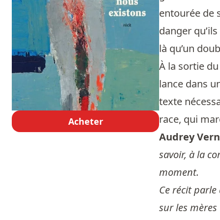
entourée de s
danger qu’ils
là qu’un doub
À la sortie d
lance dans un
texte nécessa
race, qui ma
Acheter
Audrey Vern
savoir, à la 
moment.
Ce récit parl
sur les mères 