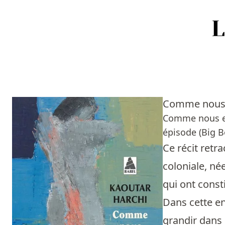
Accueil
Episodes
Comme nous 
Sources
Comme nous ex
épisode (Big B
Personnes
Ce récit retr
Livres
coloniale, né
qui ont const
Livres les plus recommandés
Dans cette en
Prix littéraires
grandir dans 