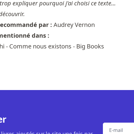
trop expliquer pourquoi j'ai choisi ce texte...
 découvrir.
t recommandé par :
Audrey Vernon
 mentionné dans :
hi - Comme nous existons - Big Books
er
E-mail
livres ajoutés sur le site une fois par