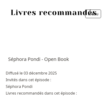
Menu
Fermer
Accueil
Episodes
Sources
Séphora Pondi - Open Book
Personnes
Diffusé le 03 décembre 2025
Livres
Invités dans cet épisode :
Séphora Pondi
Livres les plus recommandés
Livres recommandés dans cet épisode :
Prix littéraires