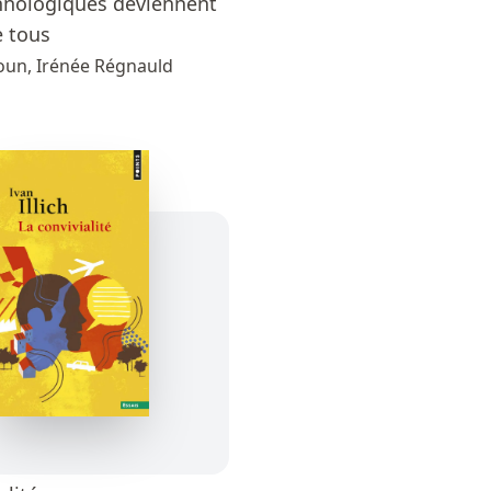
hnologiques deviennent
e tous
oun, Irénée Régnauld