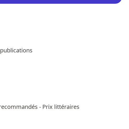
 publications
us recommandés
-
Prix littéraires