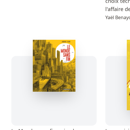
choix tec
l'affaire d
Yaël Benay