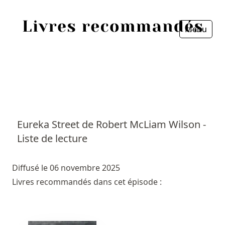
Menu
Fermer
Accueil
Episodes
Sources
Eureka Street de Robert McLiam Wilson -
Liste de lecture
Personnes
Livres
Diffusé le 06 novembre 2025
Livres recommandés dans cet épisode :
Livres les plus recommandés
Prix littéraires