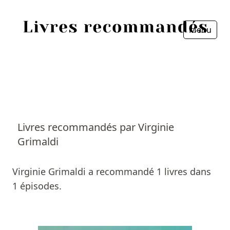
Menu
Fermer
Accueil
Episodes
Sources
Livres recommandés par Virginie
Grimaldi
Personnes
Livres
Virginie Grimaldi a recommandé 1 livres dans
1 épisodes.
Livres les plus recommandés
Prix littéraires