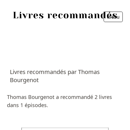
Menu
Fermer
Accueil
Episodes
Sources
Livres recommandés par Thomas
Bourgenot
Personnes
Livres
Thomas Bourgenot a recommandé 2 livres
dans 1 épisodes.
Livres les plus recommandés
Prix littéraires