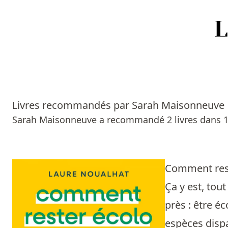
Accueil
Episodes
Livres recommandés par Sarah Maisonneuve
Sources
Sarah Maisonneuve a recommandé 2 livres dans 1
Personnes
Livres
Comment rest
Ça y est, tou
Livres les plus recommandés
près : être éc
Prix littéraires
espèces dispa