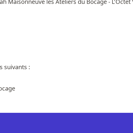
ah Maisonneuve les Ateliers du Bocage - L'Octet 
 suivants :
Bocage