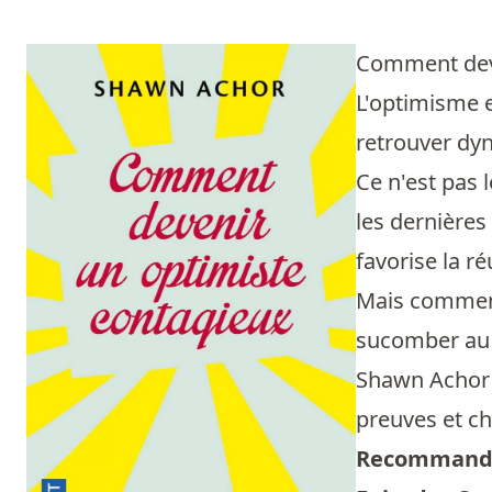
Comment deve
L'optimisme e
retrouver dy
Ce n'est pas 
les dernières
favorise la ré
Mais comment
sucomber au s
Shawn Achor 
preuves et c
Recommandé