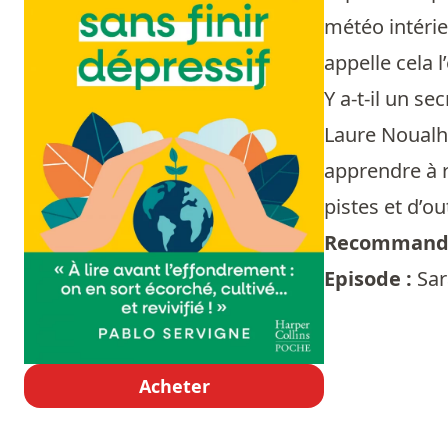
météo intérie
appelle cela l
Y a-t-il un s
Laure Noualha
apprendre à r
pistes et d’ou
Recommandé
Episode :
Sar
Acheter