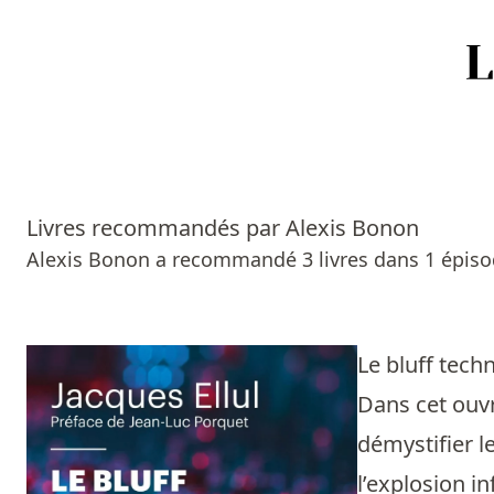
Accueil
Episodes
Livres recommandés par Alexis Bonon
Sources
Alexis Bonon a recommandé 3 livres dans 1 épiso
Personnes
Livres
Le bluff tec
Dans cet ouvr
Livres les plus recommandés
démystifier l
Prix littéraires
l’explosion i