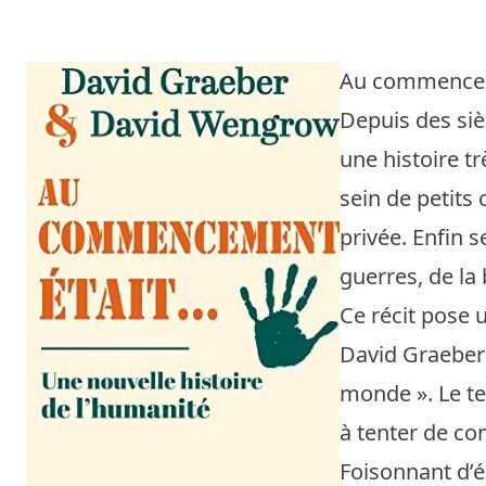
Au commencemen
Depuis des siè
une histoire tr
sein de petits 
privée. Enfin s
guerres, de la 
Ce récit pose u
David Graeber 
monde ». Le te
à tenter de co
Foisonnant d’é