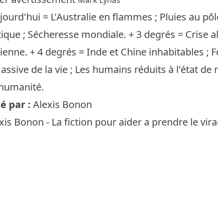
Mark Lynas
ujourd'hui = L'Australie en flammes ; Pluies au pôl
ique ; Sécheresse mondiale. + 3 degrés = Crise a
enne. + 4 degrés = Inde et Chine inhabitables ; Fo
assive de la vie ; Les humains réduits à l'état de 
'humanité.
 par :
Alexis Bonon
xis Bonon - La fiction pour aider a prendre le vira