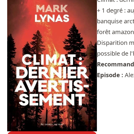
+ 1 degré : a
banquise arct
forêt amazoni
Disparition m
possible de l
Recommandé
Episode :
Ale