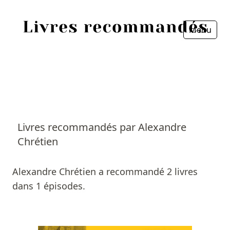
Menu
Fermer
Accueil
Episodes
Sources
Livres recommandés par Alexandre
Chrétien
Personnes
Livres
Alexandre Chrétien a recommandé 2 livres
dans 1 épisodes.
Livres les plus recommandés
Prix littéraires