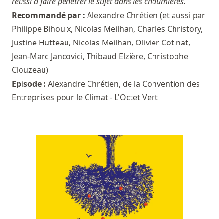
réussi à faire pénétrer le sujet dans les chaumières.
Recommandé par :
Alexandre Chrétien
(et aussi par
Philippe Bihouix
,
Nicolas Meilhan
,
Charles Christory
,
Justine Hutteau
,
Nicolas Meilhan
,
Olivier Cotinat
,
Jean-Marc Jancovici
,
Thibaud Elzière
,
Christophe
Clouzeau
)
Episode :
Alexandre Chrétien, de la Convention des
Entreprises pour le Climat - L'Octet Vert