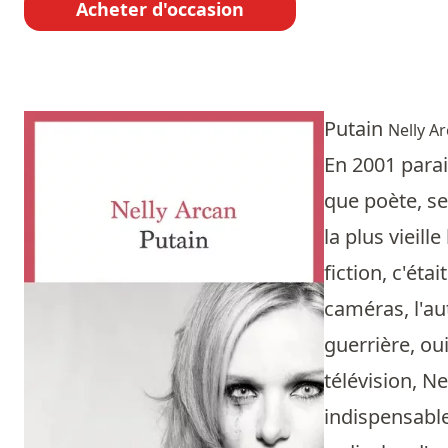
Acheter d'occasion
Putain
Nelly A
En 2001 para
que poète, se
la plus vieil
fiction, c'ét
caméras, l'au
guerrière, o
télévision, N
indispensable