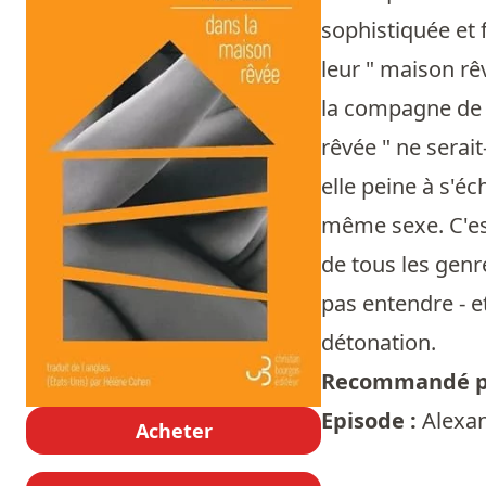
sophistiquée et f
leur " maison r
la compagne de M
rêvée " ne serai
elle peine à s'é
même sexe. C'est
de tous les genre
pas entendre - e
détonation.
Recommandé p
Episode :
Alexan
Acheter