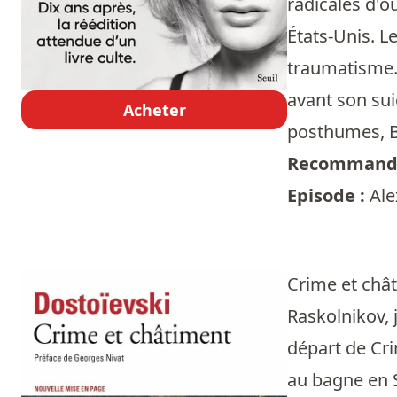
radicales d'ou
États-Unis. L
traumatisme. T
avant son sui
Acheter
posthumes, B
Recommandé
Episode :
Ale
Crime et châ
Raskolnikov, 
départ de Cri
au bagne en S