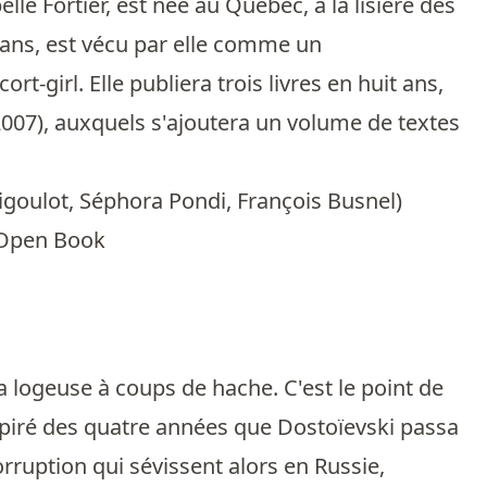
lle Fortier, est née au Québec, à la lisière des
8 ans, est vécu par elle comme un
rt-girl. Elle publiera trois livres en huit ans,
 (2007), auxquels s'ajoutera un volume de textes
igoulot
,
Séphora Pondi
,
François Busnel
)
- Open Book
a logeuse à coups de hache. C'est le point de
spiré des quatre années que Dostoïevski passa
orruption qui sévissent alors en Russie,