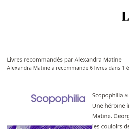
Accueil
Episodes
Livres recommandés par Alexandra Matine
Sources
Alexandra Matine a recommandé 6 livres dans 1 é
Personnes
Livres
Scopophilia
A
Une héroïne i
Livres les plus recommandés
Matine. Georg
Prix littéraires
les couloirs d