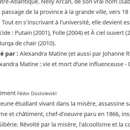
tre-Atlantique. Nelly Arcan, de son vrai nom Isabe
e passage de la province à la grande ville, vers 1
out en s'inscrivant à l'université, elle devient esco
cide : Putain (2001), Folle (2004) et À ciel ouvert
urqa de chair (2010).
 par :
Alexandra Matine
(et aussi par
Johanne R
xandra Matine : vie et mort d’une influenceuse 
timent
Fédor Dostoïevski
jeune étudiant vivant dans la misère, assassine s
me et châtiment, chef-d'oeuvre paru en 1866, in
ibérie. Révolté par la misère, l'alcoolisme et la c