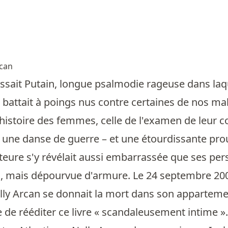
rcan
issait Putain, longue psalmodie rageuse dans la
 battait à poings nus contre certaines de nos malé
le histoire des femmes, celle de l'examen de leur c
ait une danse de guerre – et une étourdissante pro
teure s'y révélait aussi embarrassée que ses pe
ui, mais dépourvue d'armure. Le 24 septembre 20
elly Arcan se donnait la mort dans son appartement
 de rééditer ce livre « scandaleusement intime ». 