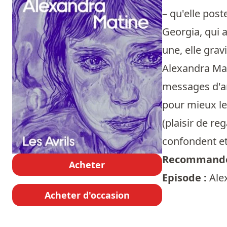
– qu'elle post
Georgia, qui a
une, elle grav
Alexandra Mat
messages d'am
pour mieux le
(plaisir de re
confondent et
Recommandé
Acheter
Episode :
Ale
Acheter d'occasion