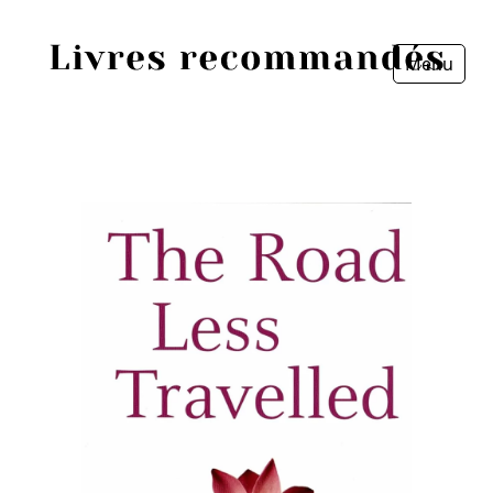
Menu
Fermer
Accueil
Episodes
Sources
Personnes
Livres
Livres les plus recommandés
Prix littéraires