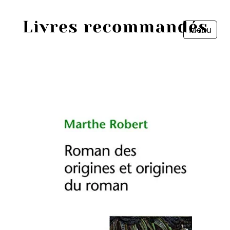
Menu
Fermer
Accueil
Episodes
Sources
Personnes
Livres
Livres les plus recommandés
Prix littéraires