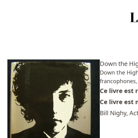
Accueil
Episodes
Down the Hig
Sources
Down the High
francophones, 
Personnes
Ce livre es
Livres
Ce livre est
Bill Nighy, A
Livres les plus recommandés
Prix littéraires