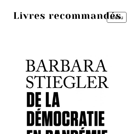
Menu
Fermer
Accueil
Episodes
Sources
Personnes
Livres
Livres les plus recommandés
Prix littéraires