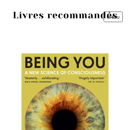
Menu
Fermer
Accueil
Episodes
Sources
Personnes
Livres
Livres les plus recommandés
Prix littéraires