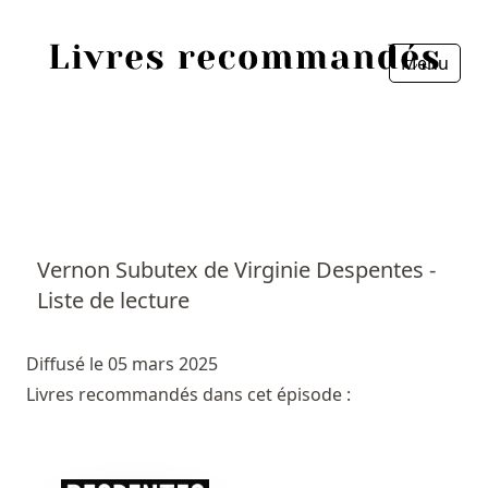
Menu
Fermer
Accueil
Episodes
Sources
Vernon Subutex de Virginie Despentes -
Liste de lecture
Personnes
Livres
Diffusé le 05 mars 2025
Livres recommandés dans cet épisode :
Livres les plus recommandés
Prix littéraires