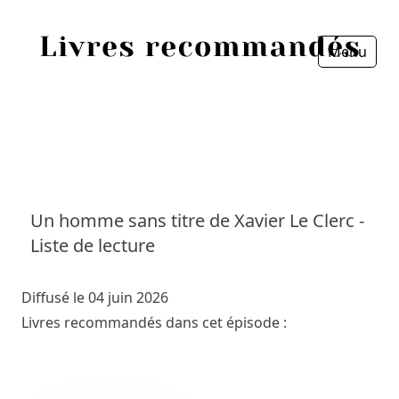
Menu
Fermer
Accueil
Episodes
Sources
Un homme sans titre de Xavier Le Clerc -
Liste de lecture
Personnes
Livres
Diffusé le 04 juin 2026
Livres recommandés dans cet épisode :
Livres les plus recommandés
Prix littéraires