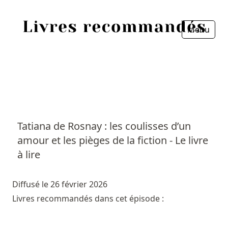
Menu
Fermer
Accueil
Episodes
Sources
Tatiana de Rosnay : les coulisses d’un
amour et les pièges de la fiction - Le livre
Personnes
à lire
Livres
Diffusé le 26 février 2026
Livres les plus recommandés
Livres recommandés dans cet épisode :
Prix littéraires