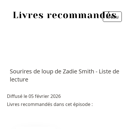
Menu
Fermer
Accueil
Episodes
Sources
Sourires de loup de Zadie Smith - Liste de
lecture
Personnes
Livres
Diffusé le 05 février 2026
Livres recommandés dans cet épisode :
Livres les plus recommandés
Prix littéraires