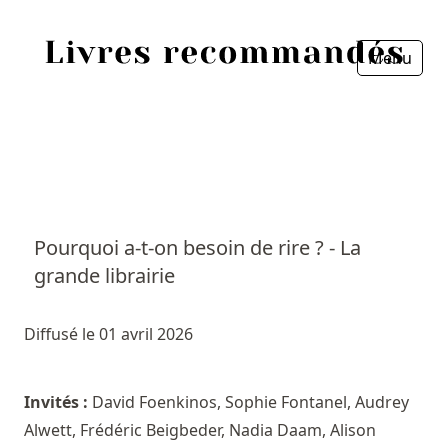
Menu
Fermer
Accueil
Episodes
Sources
Pourquoi a-t-on besoin de rire ? - La
grande librairie
Personnes
Livres
Diffusé le 01 avril 2026
Livres les plus recommandés
Invités :
David Foenkinos, Sophie Fontanel, Audrey
Alwett, Frédéric Beigbeder, Nadia Daam, Alison
Prix littéraires