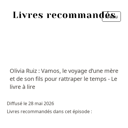
Menu
Fermer
Accueil
Episodes
Sources
Olivia Ruiz : Vamos, le voyage d’une mère
et de son fils pour rattraper le temps - Le
Personnes
livre à lire
Livres
Diffusé le 28 mai 2026
Livres les plus recommandés
Livres recommandés dans cet épisode :
Prix littéraires