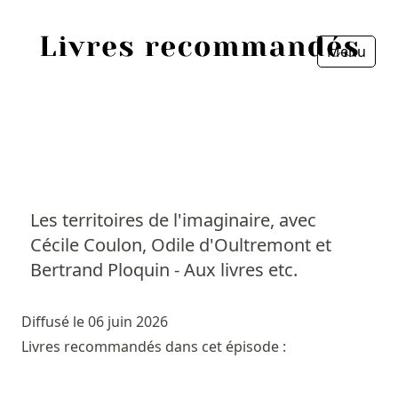
Menu
Fermer
Accueil
Episodes
Sources
Les territoires de l'imaginaire, avec
Cécile Coulon, Odile d'Oultremont et
Personnes
Bertrand Ploquin - Aux livres etc.
Livres
Diffusé le 06 juin 2026
Livres les plus recommandés
Livres recommandés dans cet épisode :
Prix littéraires