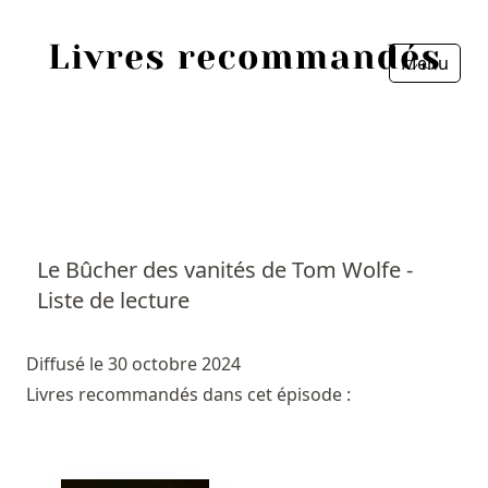
Menu
Fermer
Accueil
Episodes
Sources
Le Bûcher des vanités de Tom Wolfe -
Liste de lecture
Personnes
Livres
Diffusé le 30 octobre 2024
Livres recommandés dans cet épisode :
Livres les plus recommandés
Prix littéraires