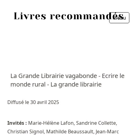
Menu
Fermer
Accueil
Episodes
Sources
La Grande Librairie vagabonde - Ecrire le
monde rural - La grande librairie
Personnes
Livres
Diffusé le 30 avril 2025
Livres les plus recommandés
Invités :
Marie-Hélène Lafon, Sandrine Collette,
Christian Signol, Mathilde Beaussault, Jean-Marc
Prix littéraires