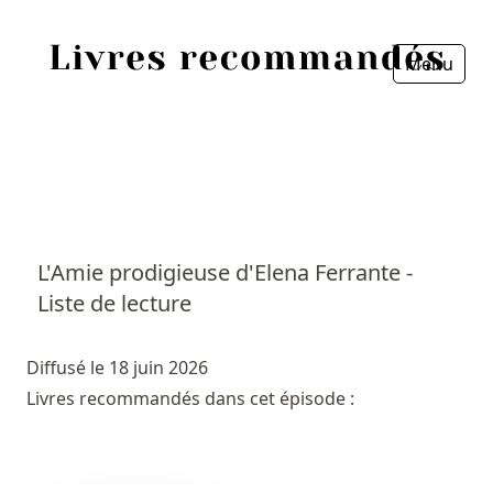
Menu
Fermer
Accueil
Episodes
Sources
L'Amie prodigieuse d'Elena Ferrante -
Liste de lecture
Personnes
Livres
Diffusé le 18 juin 2026
Livres recommandés dans cet épisode :
Livres les plus recommandés
Prix littéraires