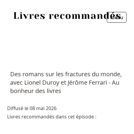
Menu
Fermer
Accueil
Episodes
Sources
Des romans sur les fractures du monde,
avec Lionel Duroy et Jérôme Ferrari - Au
Personnes
bonheur des livres
Livres
Diffusé le 08 mai 2026
Livres les plus recommandés
Livres recommandés dans cet épisode :
Prix littéraires