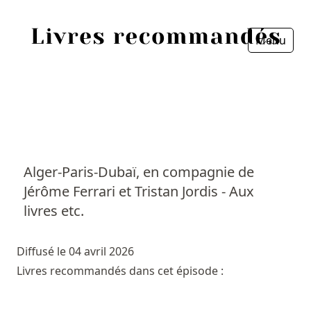
Menu
Fermer
Accueil
Episodes
Sources
Alger-Paris-Dubaï, en compagnie de
Jérôme Ferrari et Tristan Jordis - Aux
Personnes
livres etc.
Livres
Diffusé le 04 avril 2026
Livres les plus recommandés
Livres recommandés dans cet épisode :
Prix littéraires